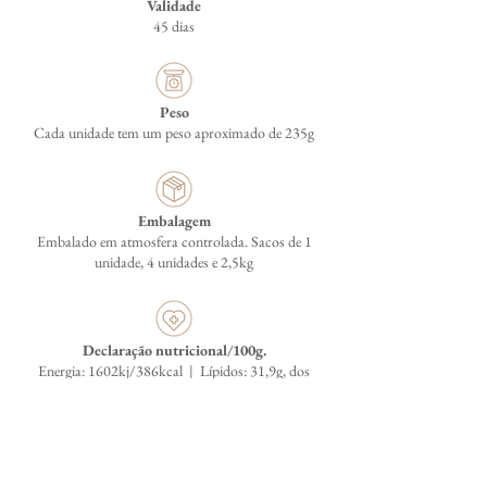
Validade
45 dias
Peso
Cada unidade tem um peso aproximado de 235g
Embalagem
Embalado em atmosfera controlada. Sacos de 1
unidade, 4 unidades e 2,5kg
Declaração nutricional/100g.
Energia: 1602kj/386kcal | Lípidos: 31,9g, dos
quais ácidos gordos saturados: 18,99g | Hidratos
de Carbono: 4g, dos quais açucares: <0,5g |
Proteínas: 21,13g | Sal: 3,81g