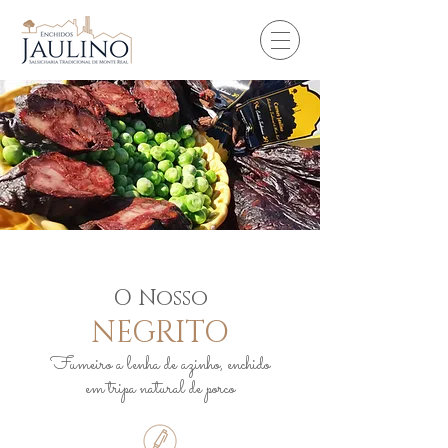
O Nosso
NEGRITO
Fumeiro a lenha de azinho, enchido
em tripa natural de porco